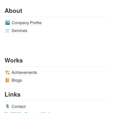
About
Company Profile
🏙️
Services
🛒
Works
Achievements
🏗️
Blogs
📔
Links
Contact
🎙️