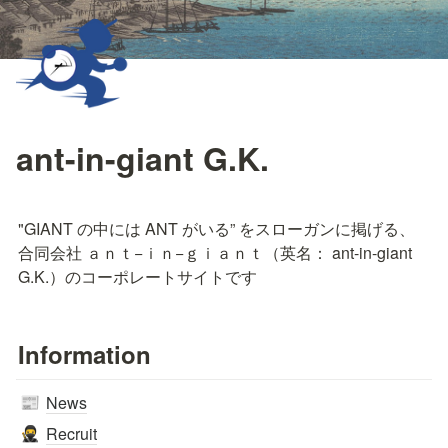
ant-in-giant G.K.
"GIANT の中には ANT がいる” をスローガンに掲げる、

合同会社 ａｎｔ−ｉｎ−ｇｉａｎｔ（英名： ant-in-giant 
G.K.）のコーポレートサイトです
Information
News
📰
Recruit
🥷