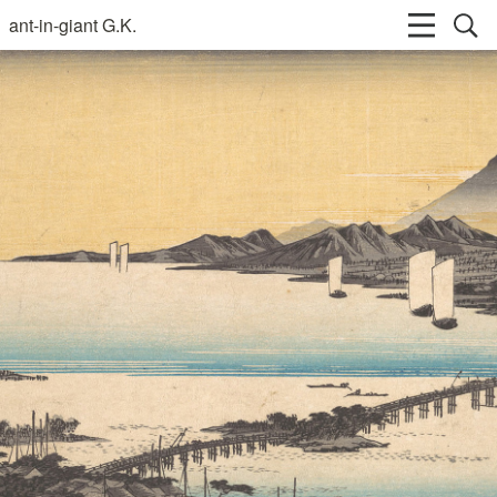
ant-in-giant G.K.