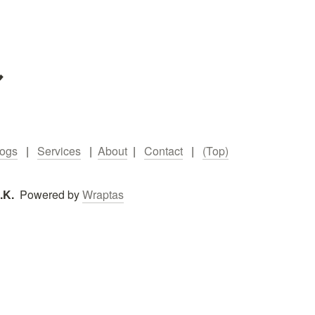
ル
logs
   |   
Services
   |  
About
  |   
Contact
   |   
(Top)
K.  
Powered by 
Wraptas