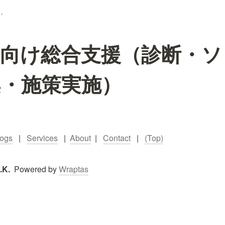
ューション提案・施策実施）
織向け総合支援（診断・ソ
案・施策実施）
logs
   |   
Services
   |  
About
  |   
Contact
   |   
(Top)
K.  
Powered by 
Wraptas