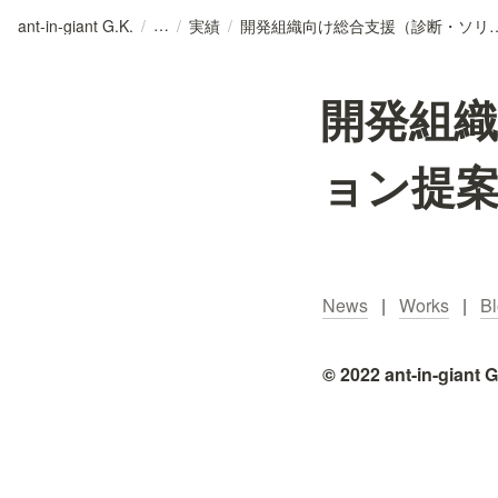
ant-in-giant G.K.
/
/
実績
/
開発組織向け総合支援（診断・ソリ
開発組
ョン提
News
   |   
Works
   |   
B
© 2022 ant-in-giant G.