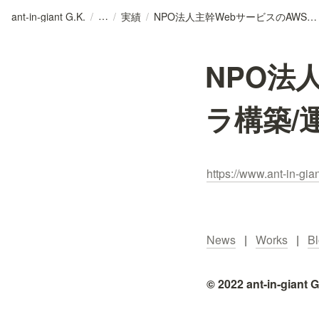
ant-in-giant G.K.
/
/
実績
/
NPO法人主幹WebサービスのAWSインフラ構築/運用/管理
NPO法
ラ構築/
https://www.ant-in-gian
News
   |   
Works
   |   
B
© 2022 ant-in-giant G.