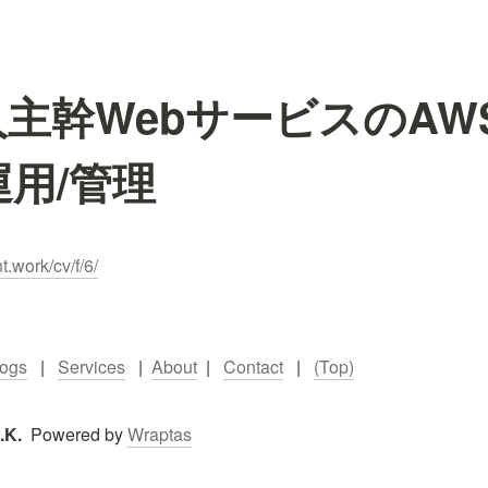
人主幹WebサービスのAW
運用/管理
t.work/cv/f/6/
logs
   |   
Services
   |  
About
  |   
Contact
   |   
(Top)
K.  
Powered by 
Wraptas