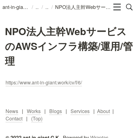
/
/
/
ant-in-giant G.K.
NPO法人主幹WebサービスのAWSインフラ構築/運用/管理
NPO法人主幹Webサービス
のAWSインフラ構築/運用/管
理
https://www.ant-in-giant.work/cv/f/6/
News
   |   
Works
   |   
Blogs
   |   
Services
   |  
About
  |   
Contact
   |   
(Top)
© 2022 ant-in-giant G.K.  
Powered by 
Wraptas