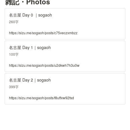
雑記・Photos
名古屋 Day 0 ｜sogaoh
260字
https://sizu.me/sogaoh/posts/c75veczxmbzz
名古屋 Day 1｜sogaoh
100字
https://sizu.me/sogaoh/posts/u2dkwh7h3u0w
名古屋 Day 2｜sogaoh
399字
https://sizu.me/sogaoh/posts/f8uffxw92fsd