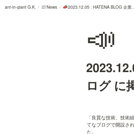
ant-in-giant G.K.
/
News
/
2023.12.05 : HATENA BLO
📰
📣
📣
2023.1
ログ に
「良質な技術、技術
てなブログで開設され
た。