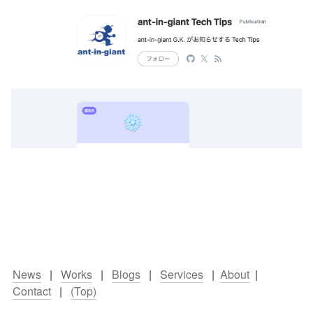
News
   |   
Works
   |   
Blogs
   |   
Services
   |  
About
  |   
Contact
   |   
(Top)