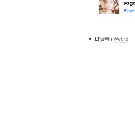
LT資料 ( 
Web版
 ・