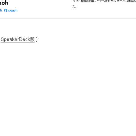
 
SpeakerDeck版
 )