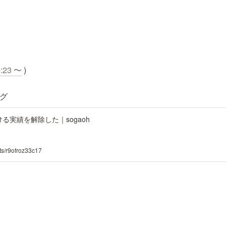
6:23 〜
 )
ログ
 を受ける実績を解除した｜sogaoh
ts/r9ofroz33c17