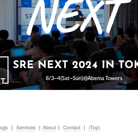
logs
   |   
Services
   |  
About
  |   
Contact
   |   
(Top)