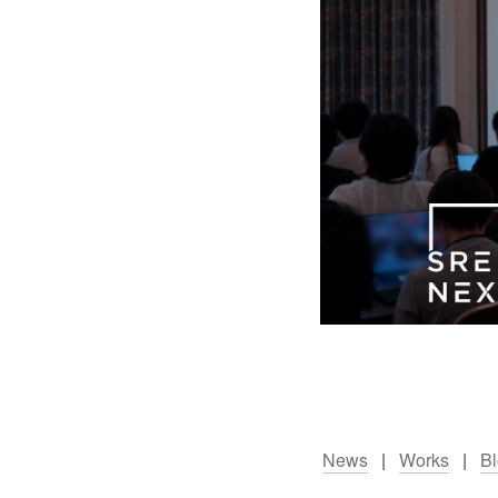
News
   |   
Works
   |   
B