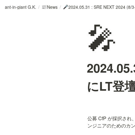
ant-in-giant G.K.
/
News
/
📰
🎤
🎤
2024.05
にLT登
公募 CfP が採択され
ンジニアのためのカン