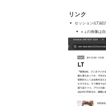
リンク
セッション(LT)紹
※ ↓の画像は